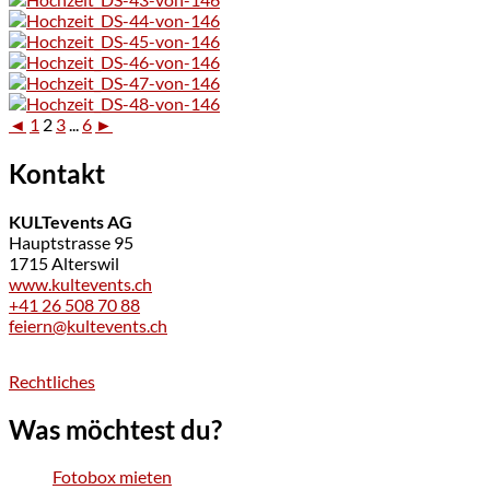
◄
1
2
3
...
6
►
Kontakt
KULTevents AG
Hauptstrasse 95
1715 Alterswil
www.kultevents.ch
+41 26 508 70 88
feiern@kultevents.ch
Rechtliches
Was möchtest du?
Fotobox mieten