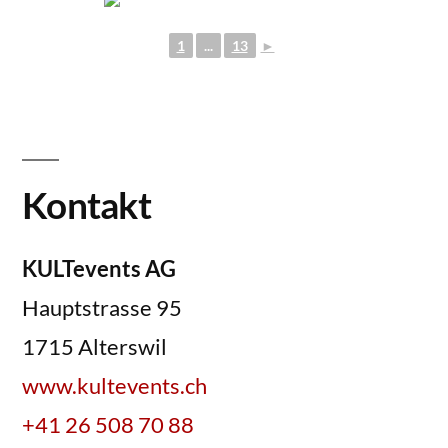
1
...
13
►
Kontakt
KULTevents AG
Hauptstrasse 95
1715 Alterswil
www.kultevents.ch
+41 26 508 70 88