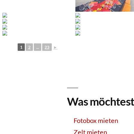
1
2
...
23
►
Was möchtest
Fotobox mieten
Zelt mieten