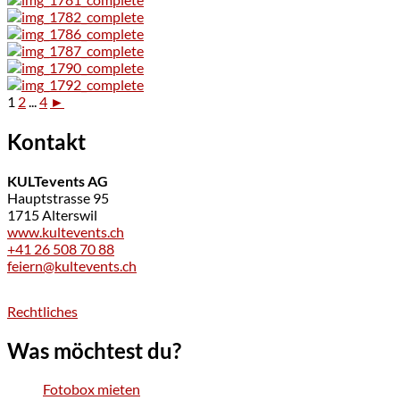
1
2
...
4
►
Kontakt
KULTevents AG
Hauptstrasse 95
1715 Alterswil
www.kultevents.ch
+41 26 508 70 88
feiern@kultevents.ch
Rechtliches
Was möchtest du?
Fotobox mieten