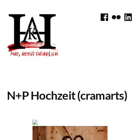
Zum
Inhalt
Facebook
Flickr
Linke
springen
N+P Hochzeit (cramarts)