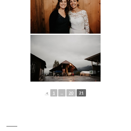
◄
1
...
20
21