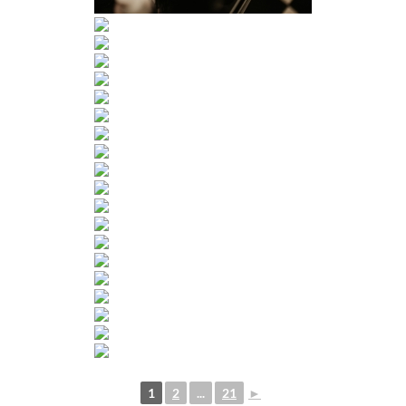
1
2
...
21
►